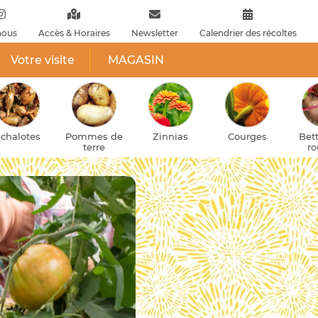
nous
Accès & Horaires
Newsletter
Calendrier des récoltes
Votre visite
MAGASIN
es
Pommes de
Zinnias
Courges
Betteraves
terre
rouges