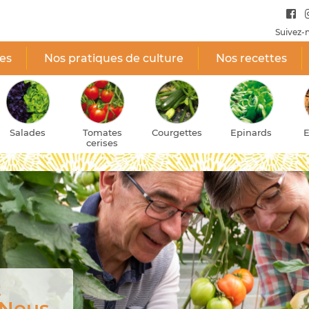
Suivez-
tes
Nos pratiques de culture
Nos recettes
des
Tomates
Courgettes
Epinards
Echalot
cerises
 nos