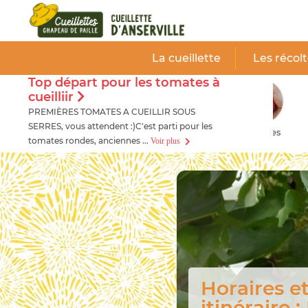
Panneau de gestion des cookies
Cueillette
d'Anserville
La cueillette
Les récol
Top départ pour les tomates à
cueilliir
PREMIÈRES TOMATES A CUEILLIR SOUS
SERRES, vous attendent :)C'est parti pour les
Tomates
Tomates
Sala
tomates rondes, anciennes ...
Voir plus
anciennes
Découvrez
fruits et