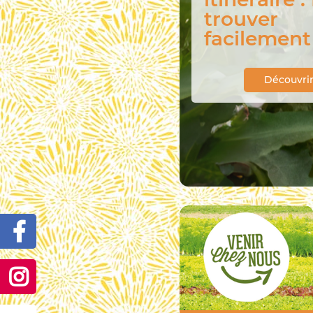
légumes d
saison
Découvri