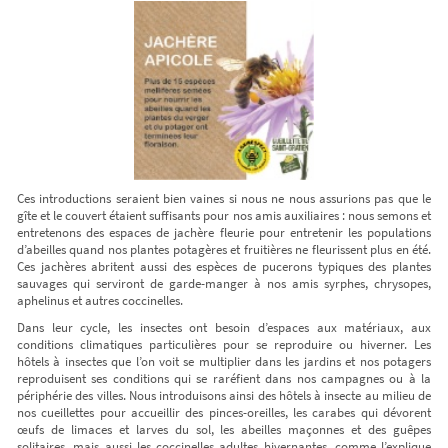
Ne ratez plus rien,
Abonnez-vous à notre newsletter
Ces introductions seraient bien vaines si nous ne nous assurions pas que le
gîte et le couvert étaient suffisants pour nos amis auxiliaires : nous semons et
entretenons des espaces de jachère fleurie pour entretenir les populations
d’abeilles quand nos plantes potagères et fruitières ne fleurissent plus en été.
Ces jachères abritent aussi des espèces de pucerons typiques des plantes
sauvages qui serviront de garde-manger à nos amis syrphes, chrysopes,
Je m’inscris
aphelinus et autres coccinelles.
Dans leur cycle, les insectes ont besoin d’espaces aux matériaux, aux
conditions climatiques particulières pour se reproduire ou hiverner. Les
hôtels à insectes que l’on voit se multiplier dans les jardins et nos potagers
reproduisent ses conditions qui se raréfient dans nos campagnes ou à la
périphérie des villes. Nous introduisons ainsi des hôtels à insecte au milieu de
nos cueillettes pour accueillir des pinces-oreilles, les carabes qui dévorent
œufs de limaces et larves du sol, les abeilles maçonnes et des guêpes
solitaires, mais aussi les coccinelles adultes hivernantes, comme l’explique