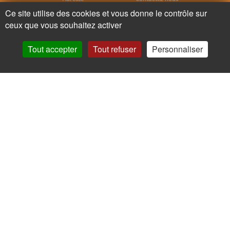
Ce site utilise des cookies et vous donne le contrôle sur
ceux que vous souhaitez activer
Appelez nous
Facebook
Tout accepter
Tout refuser
Personnaliser
Instagram
Ne ratez plus rien,
Abonnez-vous à notre newsletter
Je m’inscris
Pour votre santé, mangez au moins cinq fruits et légumes par jour.
www.mangerbouger.fr